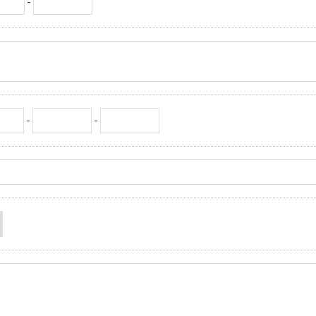
-
-
-