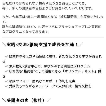
自社だけでは得られない視点や気づきを得ることができ、
毎年、多くの受講者の皆様よりご好評をいただいております。
また、今年度は2年に一度開催となる「経営職研修」も実施いたしま
す。
新たな講師陣も加わり、内容をさらにブラッシュアップした実践的
なプログラムとなっております。
＼実践×交流×継続支援で成長を加速！／
✅ 他業界の考え方や価値観に触れ、新たな気づきと学びが得られ
る
✅ 少人数制×演習中心で、学びが深まる実践型プログラム
✅ 研修後も“指南書”として活用できる「オリジナルテキスト」付
き
✅ 補講やフォロー面談などサポート体制も充実
✅ 受講後もつながるネットワークで人脈形成・情報交換も
＼受講者の声（抜粋）／