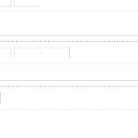
-
-
-