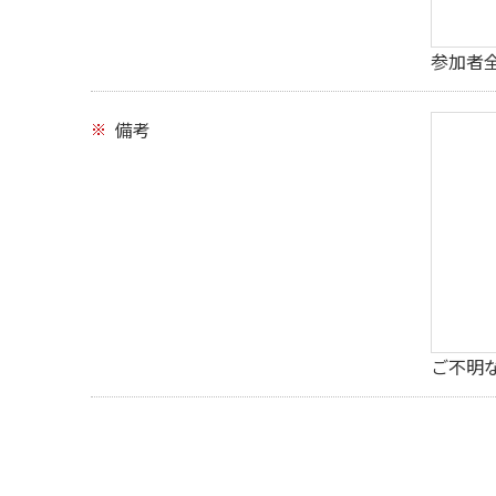
参加者
備考
ご不明