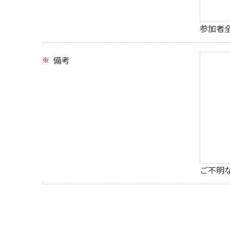
参加者
備考
ご不明