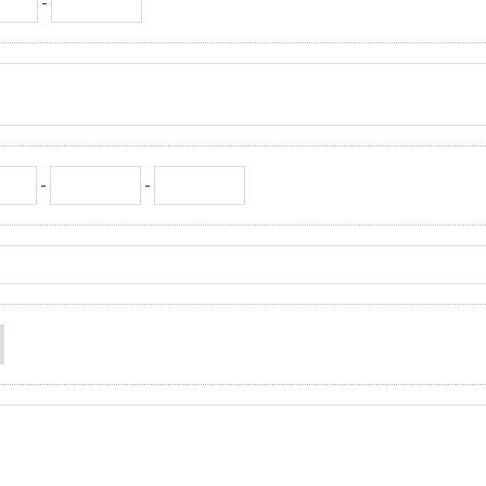
-
-
-