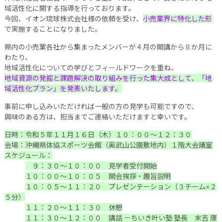
域活性化に関する指導を行っております。
今回、イオン琉球株式会社様の依頼を受け、
小売業界に特化した形
で実施することになりました。
県内の小売業各社から集まったメンバーが４月の開講から８か月に
わたり、
地域活性化についての学びとフィールドワークを重ね、
地域資源の発掘と課題解決の取り組みを行った集大成として、
「地
域活性化プラン」を発表いたします。
事前に申し込みいただければ一般の方の見学も可能ですので、
興味のある方は、担当までご連絡いただけますと幸いです。
日時：令和５年１１月１６日（木）１０：００～１２：３０
会場：沖縄県体協スポーツ会館（奥武山公園敷地内）１階大会議室
スケジュール：
９：３０～１０：００ 見学者受付開始
１０：００～１０：０５ 開会挨拶・趣旨説明
１０：０５～１１：２０ プレゼンテーション（３チーム×２
５分）
１１：２０～１１：３０ 休憩
１１：３０～１２：００ 講話 －ちいき叶い塾 塾長 末吉 康