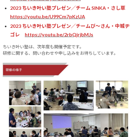
2023 ちいき叶い塾プレゼン／チーム SINKA・さし草
https://youtu.be/U99Cm7pKzUA
2023 ちいき叶い塾プレゼン／チームび～さん・中城ヂ
ゴレ
https://youtu.be/2rbQjrjbMJs
ちいき叶い塾は、次年度も開催予定です。
研修に関する、問い合わせや申し込みをお待ちしています。