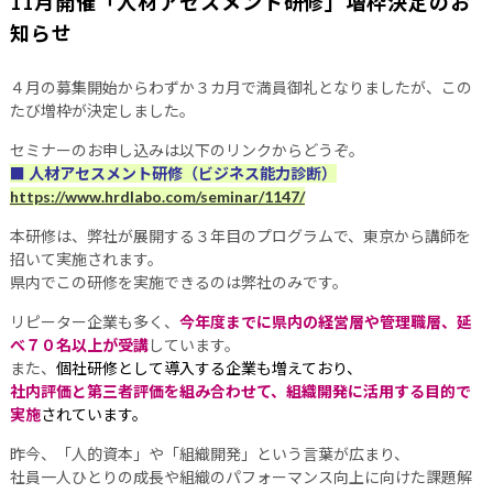
11月開催「人材アセスメント研修」増枠決定のお
知らせ
４月の募集開始からわずか３カ月で満員御礼となりましたが、この
たび増枠が決定しました。
セミナーのお申し込みは以下のリンクからどうぞ。
■ 人材アセスメント研修（ビジネス能力診断）
https://www.hrdlabo.com/seminar/1147/
本研修は、弊社が展開する３年目のプログラムで、東京から講師を
招いて実施されます。
県内でこの研修を実施できるのは弊社のみです。
リピーター企業も多く、
今年度までに県内の経営層や管理職層、延
べ７０名以上が受講
しています。
また、
個社研修として導入する企業も増えており、
社内評価と第三者評価を組み合わせて、組織開発に活用する目的で
実施
されています。
昨今、「人的資本」や「組織開発」という言葉が広まり、
社員一人ひとりの成長や組織のパフォーマンス向上に向けた課題解