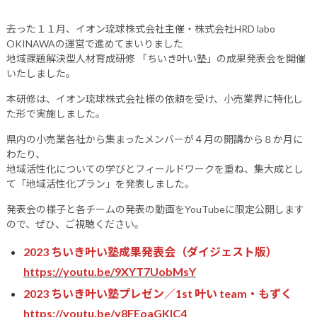
去った１１月、イオン琉球株式会社主催・株式会社HRD labo
OKINAWAの運営で進めてまいりました
地域課題解決型人材育成研修 「ちいき叶い塾」の成果発表会を開催
いたしました。
本研修は、イオン琉球株式会社様の依頼を受け、小売業界に特化し
た形で実施しました。
県内の小売業各社から集まったメンバーが４月の開講から８か月に
わたり、
地域活性化についての学びとフィールドワークを重ね、集大成とし
て「地域活性化プラン」を発表しました。
発表会の様子と各チームの発表の動画をYouTubeに限定公開します
ので、ぜひ、ご視聴ください。
2023 ちいき叶い塾成果発表会（ダイジェスト版）
https://youtu.be/9XYT7UobMsY
2023 ちいき叶い塾プレゼン／1st 叶い team・もずく
https://youtu.be/y8FEoaGKIC4