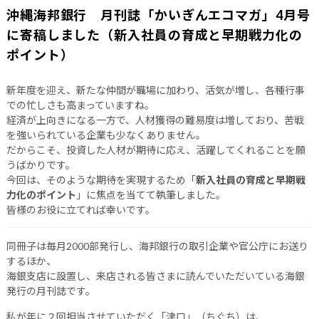
沖縄海邦銀行 月刊誌「かいぎんエコマガ」4月号
に寄稿しました（新入社員の育成と早期戦力化の
ポイント）
新年度を迎え、新たな仲間が職場に加わり、活気が増し、各種行事
での忙しさも高まっていますね。
経済が上向きになる一方で、人材獲得の難易度は増しており、苦戦
を強いられている企業も少なくありません。
だからこそ、投資した人材が期待に応え、活躍してくれることを願
うばかりです。
今回は、そのような期待を実現するため「
新入社員の育成と早期戦
力化のポイント
」に焦点を当てて執筆しました。
皆様のお役に立てれば幸いです。
同冊子は毎月2000部発行し、海邦銀行の取引企業や官公庁にお送り
するほか、
海銀支店に設置し、来店される皆さまに読んでいただいている海銀
発行の月刊誌です。
私が年に２回担当させていただく「津口」（ちぐち）は、