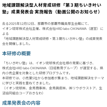
地域課題解決型人材育成研修「第３期ちいき叶い
塾」成果発表会 実施報告（動画公開のお知らせ）
去る2025年12月12日、那覇市の那覇市職員厚生会館にて、
イオン琉球株式会社主催、株式会社HRD labo OKINAWA（運営）に
よる
「地域課題解決型人材育成研修・第３期ちいき叶い塾」の成果発表
会を開催しました。
本研修の概要
「ちいき叶い塾」は、イオン琉球株式会社様の発案に基づき、
株式会社HRD labo OKINAWA（日経教育グループ）が運営する、県
内小売企業を対象とした研修プログラムです。
本研修では、小売業5社から参加者が集まり、地域課題解決をテーマ
に学びと実践を重ねてきました。
（イオン琉球㈱、金秀商事㈱、金秀興産㈱、㈱リウボウストア、生
活協同組合コープおきなわ）
成果発表会の内容