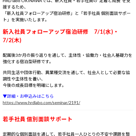
HRD labo OKINAWAでは、新入社員・若手社員の“定着と成長”を支
援するため、
「新入社員フォローアップ宿泊研修」と「若手社員 個別面談サポー
ト」を実施いたします。
新入社員フォローアップ宿泊研修 7/1(水)・
7/2(木)
配属後3か月の振り返りを通して、主体性・協働力・社会人基礎力を
強化する宿泊型研修です。
共同生活や団体行動、異業種交流を通して、社会人として必要な協
調性や主体性を養い、
今後の成長目標を明確にします。
▼詳細・お申込みはこちら
https://www.hrdlabo.com/seminar/2191/
若手社員 個別面談サポート
定期的な個別面談を通して、若手社員一人ひとりの不安や課題を整